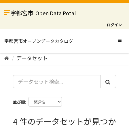
ス
キ
宇都宮市
Open Data Potal
ッ
プ
ログイン
し
て
内
Togg
容
navig
へ
データセット
並び順
4 件のデータセットが見つか