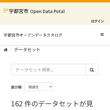
ス
キ
宇都宮市
Open Data Potal
ッ
プ
ログイン
し
て
内
Togg
容
navig
へ
データセット
並び順
162 件のデータセットが見