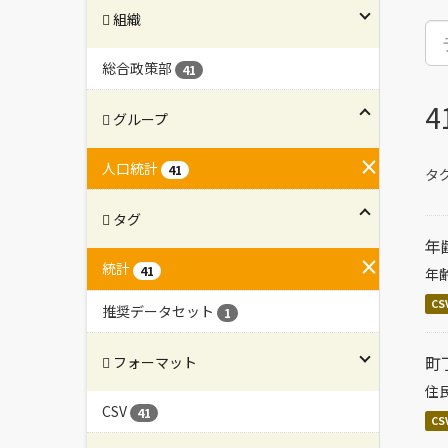
組織
総合政策部
41
グループ
人口統計
41
タグ
タグ
年
統計
41
年
CS
推奨データセット
1
町
フォーマット
住
CSV
41
CS