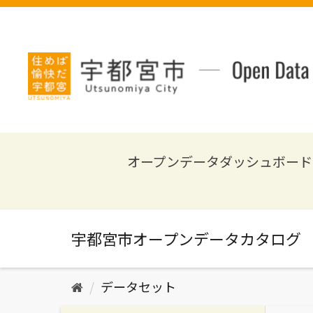
ス
キ
ッ
プ
し
て
内
容
へ
オープンデータダッシュボード
データセット