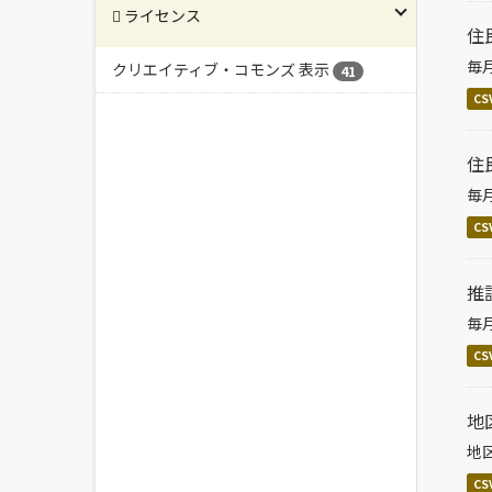
ライセンス
住
毎
クリエイティブ・コモンズ 表示
41
CS
住
毎
CS
推
毎
CS
地
地
CS