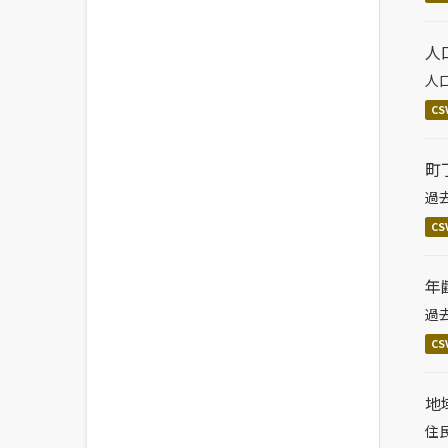
人
人
CS
町
過
CS
年
過
CS
地
住