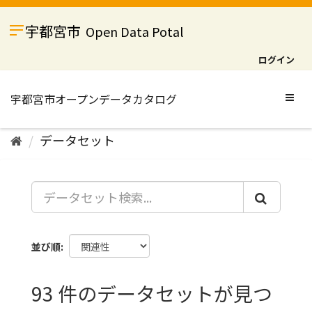
ス
キ
宇都宮市
Open Data Potal
ッ
プ
ログイン
し
て
内
Togg
容
navig
へ
データセット
並び順
93 件のデータセットが見つ