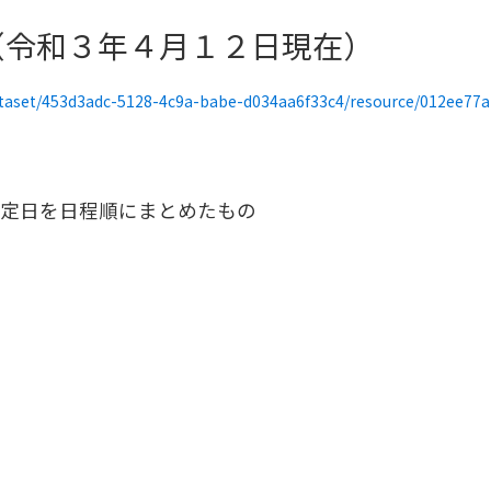
（令和３年４月１２日現在）
/453d3adc-5128-4c9a-babe-d034aa6f33c4/resource/012ee77a-4c15-4284-888a-5fbbd2
定日を日程順にまとめたもの