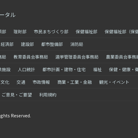
ータル
策部
理財部
市民まちづくり部
保健福祉部
保健福祉部（保
経済部
建設部
都市整備部
消防局
務局
教育委員会事務局
選挙管理委員会事務局
農業委員会事務
共施設
人口統計
都市計画・建物・住宅
福祉
保健・健康・
・文化
交通
市政情報
商業・工業・金融
観光・イベント
ご意見・ご要望
利用規約
ights Reserved.