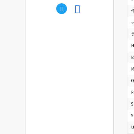
H
I
M
O
P
S
S
U