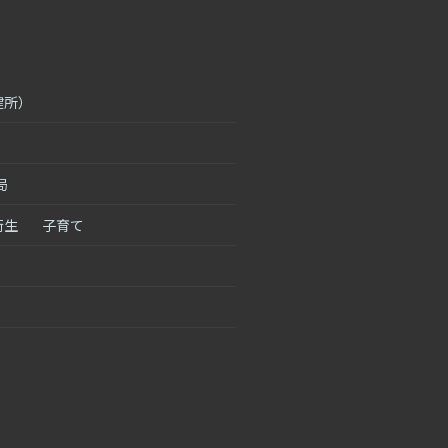
健所）
局
衛生
子育て