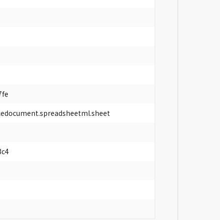
7fe
icedocument.spreadsheetml.sheet
3c4