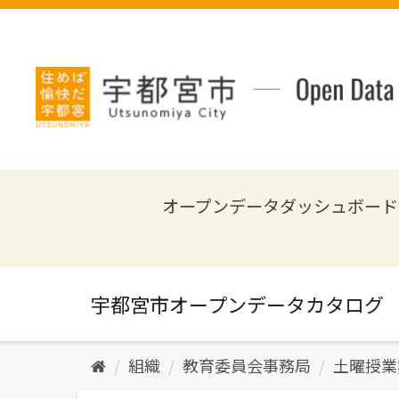
ス
キ
ッ
プ
し
て
内
容
へ
オープンデータダッシュボード
組織
教育委員会事務局
土曜授業