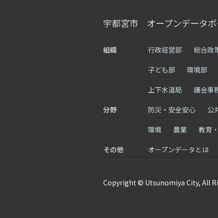
宇都宮市 オープンデータポ
組織
行政経営部
総合政
子ども部
環境部
上下水道局
議会事
分野
防災・安全安心
公
環境
農業
教育
その他
オープンデータとは
Copyright © Utsunomiya City, All R