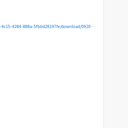
8197fe/download/092011_r3_doyouzyugyouzissiyoteibi.xlsx