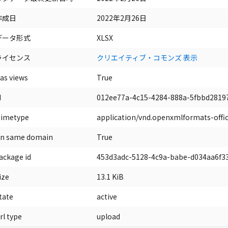
作成日
2022年2月26日
データ形式
XLSX
ライセンス
クリエイティブ・コモンズ 表示
as views
True
d
012ee77a-4c15-4284-888a-5fbbd2819
imetype
application/vnd.openxmlformats-off
n same domain
True
ackage id
453d3adc-5128-4c9a-babe-d034aa6f3
ize
13.1 KiB
tate
active
rl type
upload