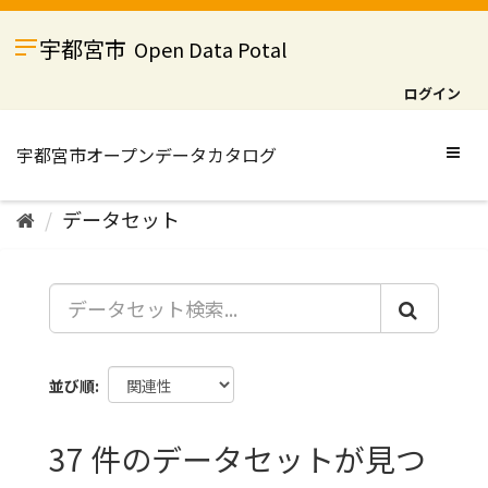
ス
キ
宇都宮市
Open Data Potal
ッ
プ
ログイン
し
て
内
Togg
容
navig
へ
データセット
並び順
37 件のデータセットが見つ