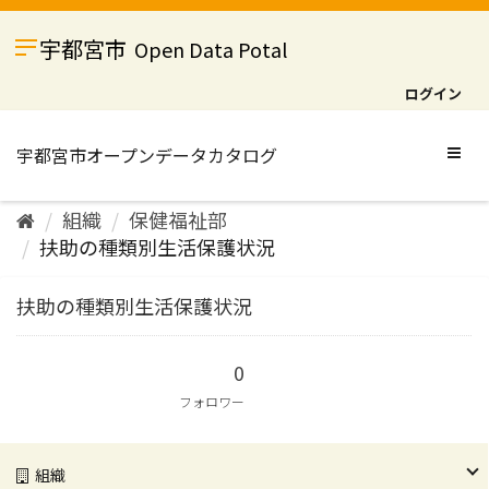
ス
キ
宇都宮市
Open Data Potal
ッ
プ
ログイン
し
て
内
Togg
容
navig
へ
組織
保健福祉部
扶助の種類別生活保護状況
扶助の種類別生活保護状況
0
フォロワー
組織