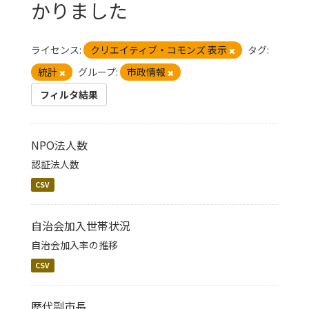
かりました
ライセンス:
クリエイティブ・コモンズ 表示
タグ:
統計
グループ:
市政情報
フィルタ結果
NPO法人数
認証法人数
CSV
自治会加入世帯状況
自治会加入率の推移
CSV
歴代副市長