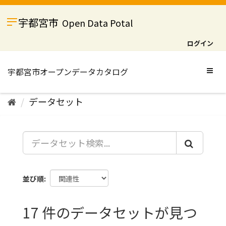
ス
キ
宇都宮市
Open Data Potal
ッ
プ
ログイン
し
て
内
Togg
容
navig
へ
データセット
並び順
17 件のデータセットが見つ