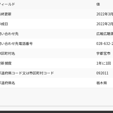
フィールド
値
最終更新
2022年3月3
作成日
2022年2月2
問い合わせ先
広報広聴
問い合わせ先電話番号
028-632-
市区町村名
宇都宮市
更新頻度
1年に1回
都道府県コード又は市区町村コード
092011
都道府県名
栃木県