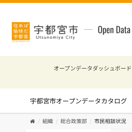
ス
キ
ッ
プ
し
て
内
容
へ
オープンデータダッシュボード
組織
総合政策部
市民相談状況