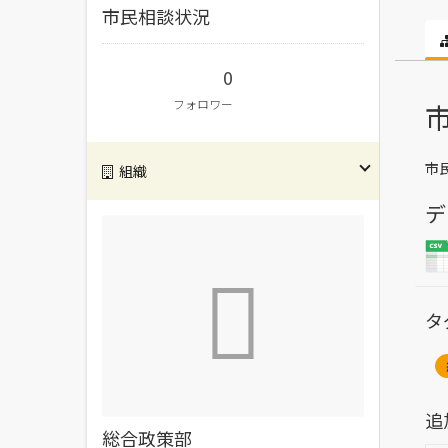
市民相談状況
0
フォロワー
市
組織
デ
タ
追
総合政策部