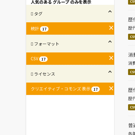
人気のある グループ のみを表示
CS
タグ
歴
歴
統計
17
CS
フォーマット
消
CSV
17
消
CS
ライセンス
クリエイティブ・コモンズ 表示
歴
17
歴
CS
普
各