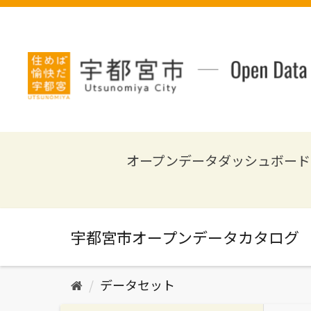
ス
キ
ッ
プ
し
て
内
容
へ
オープンデータダッシュボード
データセット