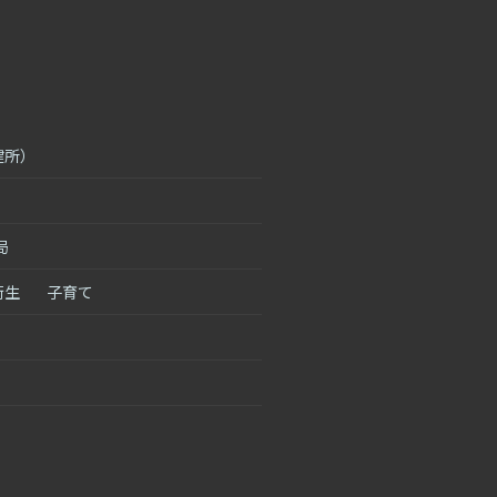
健所）
局
衛生
子育て