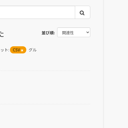
た
並び順
ット:
CSV
グル