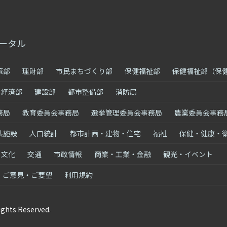
ータル
策部
理財部
市民まちづくり部
保健福祉部
保健福祉部（保
経済部
建設部
都市整備部
消防局
務局
教育委員会事務局
選挙管理委員会事務局
農業委員会事務
共施設
人口統計
都市計画・建物・住宅
福祉
保健・健康・
・文化
交通
市政情報
商業・工業・金融
観光・イベント
ご意見・ご要望
利用規約
ights Reserved.