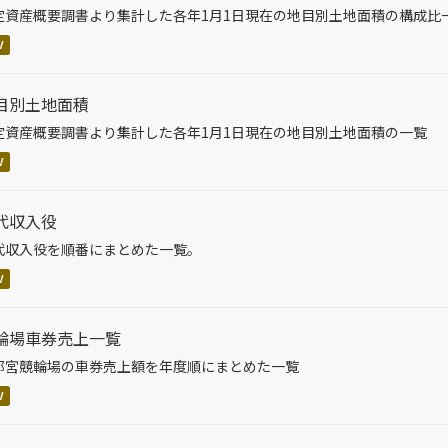
定資産概要調書より集計した各年1月1日現在の地目別土地面積の構成比
V
目別土地面積
定資産概要調書より集計した各年1月1日現在の地目別土地面積の一覧
V
代収入役
代収入役を順番にまとめた一覧。
V
輪場車券売上一覧
都宮競輪場の車券売上額を年度順にまとめた一覧
V