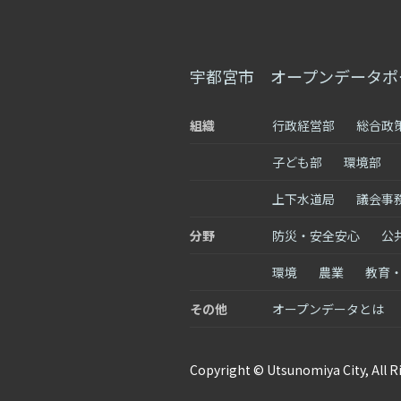
宇都宮市 オープンデータポ
組織
行政経営部
総合政
子ども部
環境部
上下水道局
議会事
分野
防災・安全安心
公
環境
農業
教育
その他
オープンデータとは
Copyright © Utsunomiya City, All R