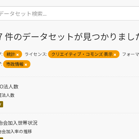
17 件のデータセットが見つかりまし
:
統計
ライセンス:
クリエイティブ・コモンズ 表示
フォーマ
:
市政情報
PO法人数
証法人数
V
治会加入世帯状況
治会加入率の推移