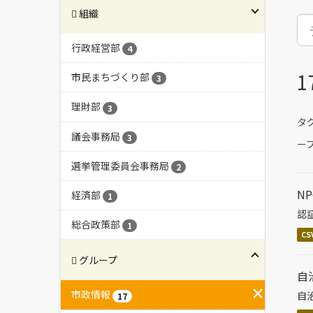
組織
行政経営部
4
市民まちづくり部
3
理財部
3
タグ
議会事務局
3
ープ
選挙管理委員会事務局
2
N
経済部
1
認
総合政策部
1
CS
グループ
自
市政情報
自
17