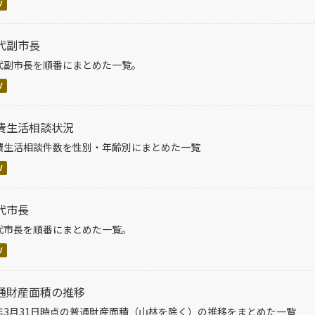
V
代副市長
代副市長を順番にまとめた一覧。
V
費生活相談状況
費生活相談件数を性別・年齢別にまとめた一覧
V
代市長
代市長を順番にまとめた一覧。
V
通財産面積の推移
年3月31日時点の普通財産面積（山林を除く）の推移をまとめた一覧