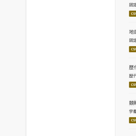
固
CS
地
固
CS
歴
歴
CS
競
宇
CS