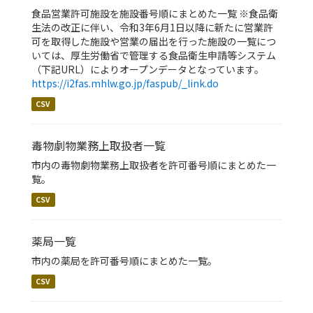
食品営業許可施設を施設番号順にまとめた一覧 ※食品衛
生法の改正に伴い、令和3年6月1日以降に新たに営業許
可を取得した施設や営業の届出を行った施設の一覧につ
いては、厚⽣労働省で管理する⾷品衛⽣申請等システム
（下記URL）によりオープンデータとなっています。
https://i2fas.mhlw.go.jp/faspub/_link.do
CSV
毒物劇物業務上取扱者一覧
市内の毒物劇物業務上取扱者を許可番号順にまとめた一
覧。
CSV
薬局一覧
市内の薬局を許可番号順にまとめた一覧。
CSV