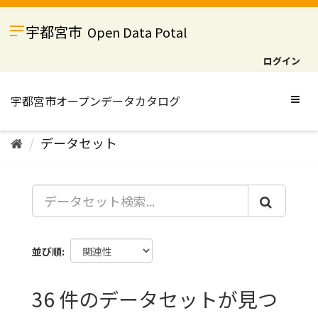
ス
キ
宇都宮市
Open Data Potal
ッ
プ
ログイン
し
て
内
Togg
容
navig
へ
データセット
並び順
36 件のデータセットが見つ