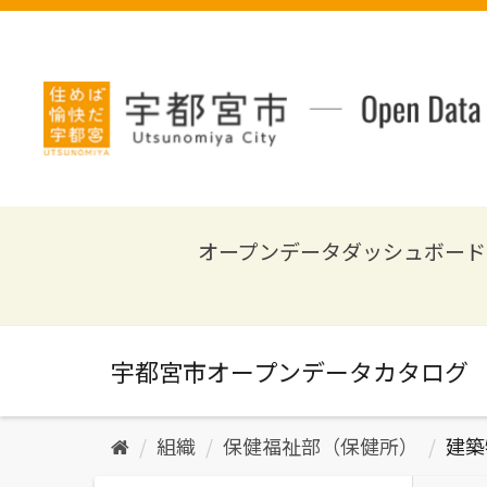
ス
キ
ッ
プ
し
て
内
容
へ
オープンデータダッシュボード
組織
保健福祉部（保健所）
建築