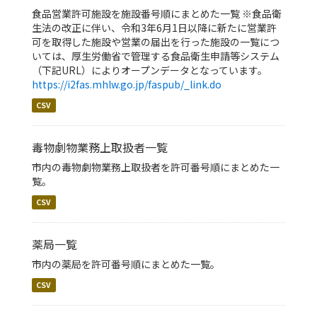
食品営業許可施設を施設番号順にまとめた一覧 ※食品衛
生法の改正に伴い、令和3年6月1日以降に新たに営業許
可を取得した施設や営業の届出を行った施設の一覧につ
いては、厚⽣労働省で管理する⾷品衛⽣申請等システム
（下記URL）によりオープンデータとなっています。
https://i2fas.mhlw.go.jp/faspub/_link.do
CSV
毒物劇物業務上取扱者一覧
市内の毒物劇物業務上取扱者を許可番号順にまとめた一
覧。
CSV
薬局一覧
市内の薬局を許可番号順にまとめた一覧。
CSV