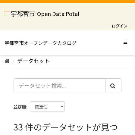
ス
キ
宇都宮市
Open Data Potal
ッ
プ
ログイン
し
て
内
Togg
容
navig
へ
データセット
並び順
33 件のデータセットが見つ