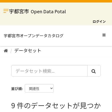
ス
キ
宇都宮市
Open Data Potal
ッ
プ
ログイン
し
て
内
Togg
容
navig
へ
データセット
並び順
9 件のデータセットが見つか