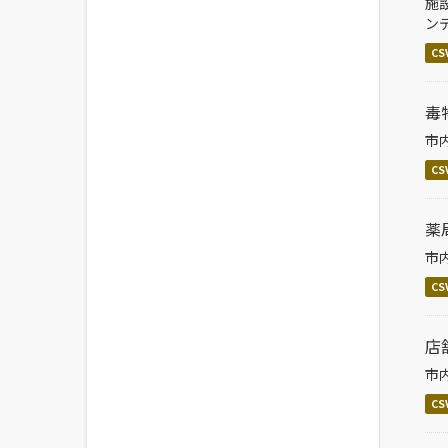
施
ン
CS
毒
市
CS
薬
市
CS
店
市
CS