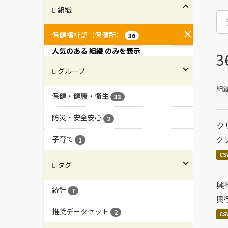
組織
保健福祉部（保健所）
36
人気のある 組織 のみを表示
グループ
組織
保健・健康・衛生
33
防災・安全安心
2
ク
子育て
ク
1
CS
タグ
興
統計
7
興
推奨データセット
2
CS