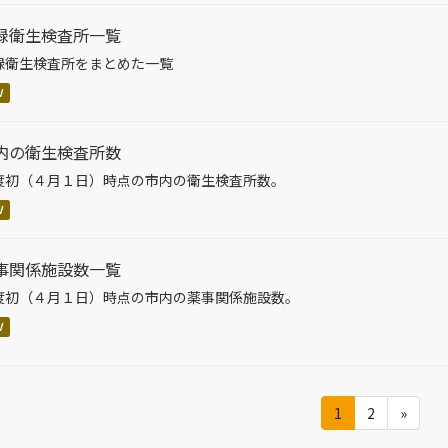
録衛生検査所一覧
録衛生検査所をまとめた一覧
V
内の衛生検査所数
度初（４月１日）時点の市内の衛生検査所数。
V
事関係施設数一覧
度初（４月１日）時点の市内の薬事関係施設数。
V
1
2
»