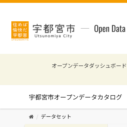
ス
キ
ッ
プ
し
て
内
容
へ
オープンデータダッシュボード
データセット