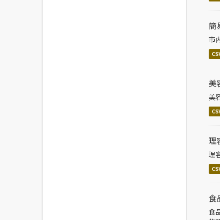
簡
市
CS
美
美
CS
理
理
CS
食
食