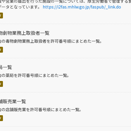
設や営業の届出を行った施設の一覧については、厚⽣労働省で管理する⾷
データとなっています。
https://i2fas.mhlw.go.jp/faspub/_link.do
V
物劇物業務上取扱者一覧
内の毒物劇物業務上取扱者を許可番号順にまとめた一覧。
V
局一覧
内の薬局を許可番号順にまとめた一覧。
V
舗販売業一覧
内の店舗販売業を許可番号順にまとめた一覧。
V