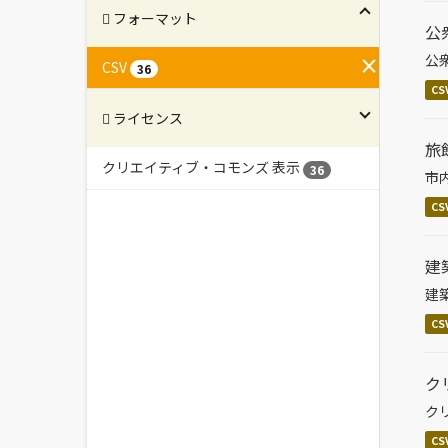
フォーマット
公
公
CSV
36
CS
ライセンス
旅
クリエイティブ・コモンズ 表示
36
市
CS
建
建
CS
ク
ク
CS