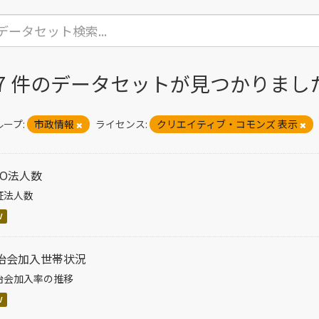
17 件のデータセットが見つかりまし
ープ:
市政情報
ライセンス:
クリエイティブ・コモンズ 表示
PO法人数
証法人数
V
治会加入世帯状況
治会加入率の推移
V