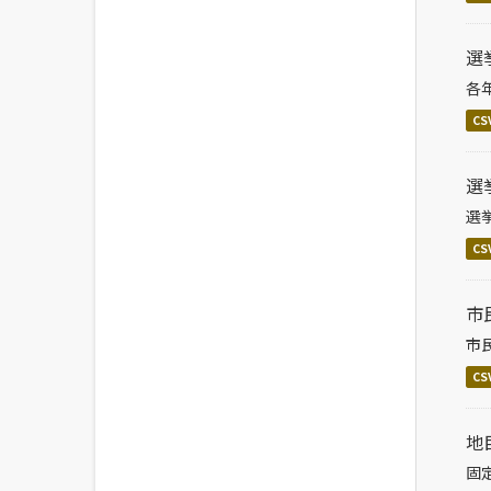
選
各
CS
選
選
CS
市
市
CS
地
固