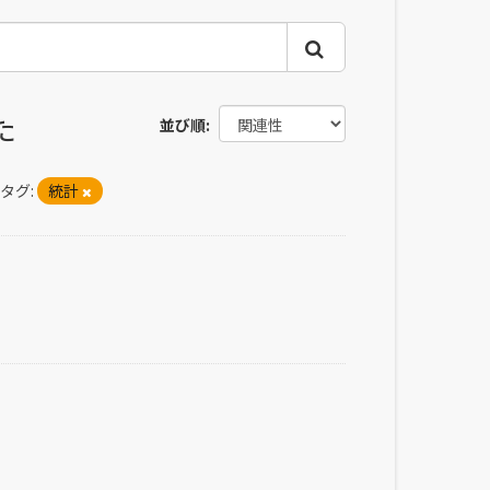
た
並び順
タグ:
統計