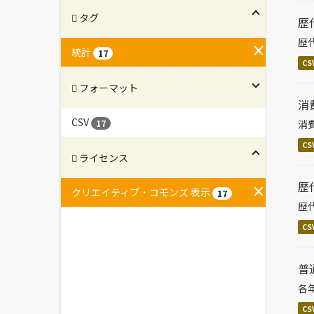
タグ
歴
歴
統計
17
CS
フォーマット
消
CSV
消
17
CS
ライセンス
歴
クリエイティブ・コモンズ 表示
17
歴
CS
普
各
CS