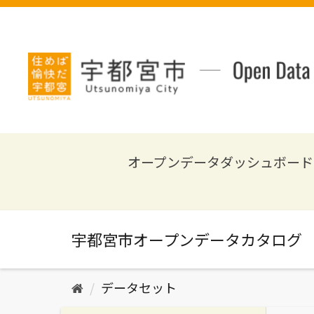
ス
キ
ッ
プ
し
て
内
容
へ
オープンデータダッシュボード
データセット