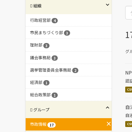
組織
行政経営部
4
市民まちづくり部
3
理財部
3
グル
議会事務局
3
選挙管理委員会事務局
2
N
認
経済部
1
CS
総合政策部
1
自
グループ
自
市政情報
CS
17