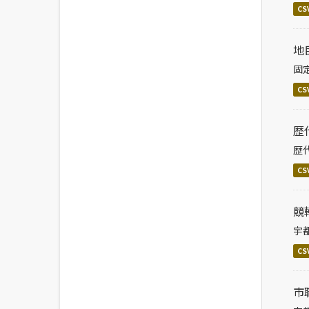
CS
地
固
CS
歴
歴
CS
競
宇
CS
市