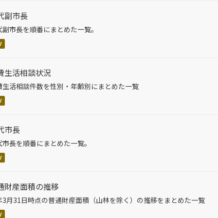
代副市長
代副市長を順番にまとめた一覧。
V
費生活相談状況
費生活相談件数を性別・年齢別にまとめた一覧
V
代市長
代市長を順番にまとめた一覧。
V
通財産面積の推移
年3月31日時点の普通財産面積（山林を除く）の推移をまとめた一覧
V