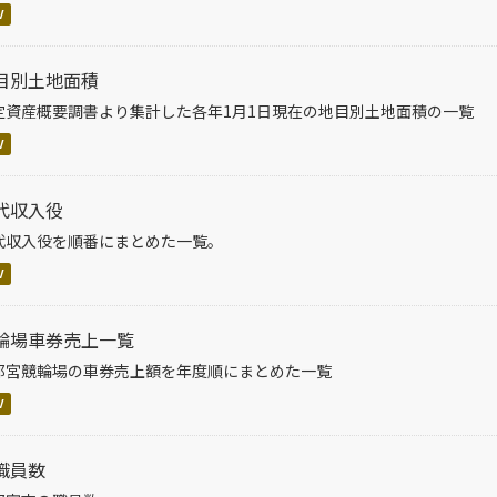
V
目別土地面積
定資産概要調書より集計した各年1月1日現在の地目別土地面積の一覧
V
代収入役
代収入役を順番にまとめた一覧。
V
輪場車券売上一覧
都宮競輪場の車券売上額を年度順にまとめた一覧
V
職員数