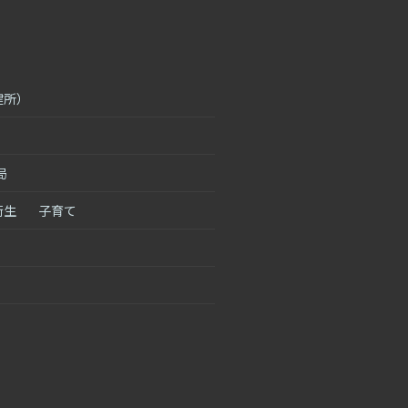
健所）
局
衛生
子育て