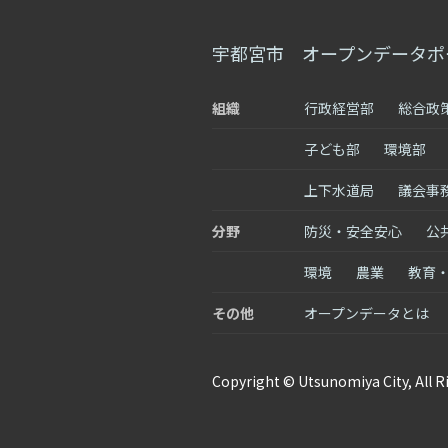
宇都宮市 オープンデータポ
組織
行政経営部
総合政
子ども部
環境部
上下水道局
議会事
分野
防災・安全安心
公
環境
農業
教育
その他
オープンデータとは
Copyright © Utsunomiya City, All R