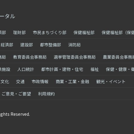
ータル
策部
理財部
市民まちづくり部
保健福祉部
保健福祉部（保
経済部
建設部
都市整備部
消防局
務局
教育委員会事務局
選挙管理委員会事務局
農業委員会事務
共施設
人口統計
都市計画・建物・住宅
福祉
保健・健康・
・文化
交通
市政情報
商業・工業・金融
観光・イベント
ご意見・ご要望
利用規約
ights Reserved.