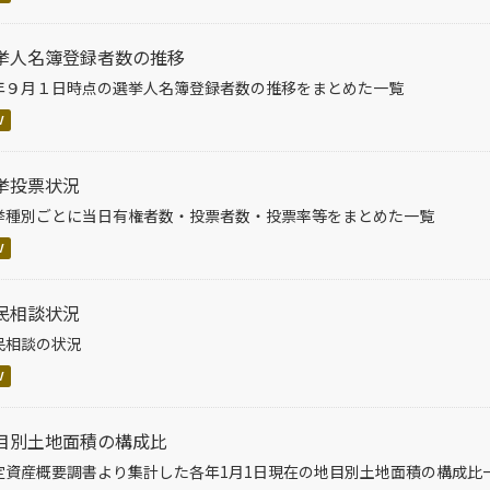
挙人名簿登録者数の推移
年９月１日時点の選挙人名簿登録者数の推移をまとめた一覧
V
挙投票状況
挙種別ごとに当日有権者数・投票者数・投票率等をまとめた一覧
V
民相談状況
民相談の状況
V
目別土地面積の構成比
定資産概要調書より集計した各年1月1日現在の地目別土地面積の構成比