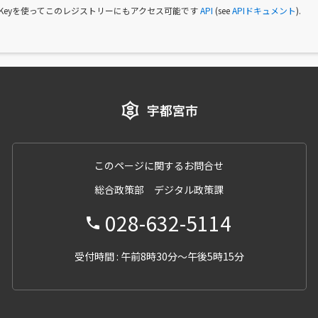
I Keyを使ってこのレジストリーにもアクセス可能です
API
(see
APIドキュメント
).
このページに関するお問合せ
総合政策部 デジタル政策課
028-632-5114
受付時間 : 午前8時30分～午後5時15分