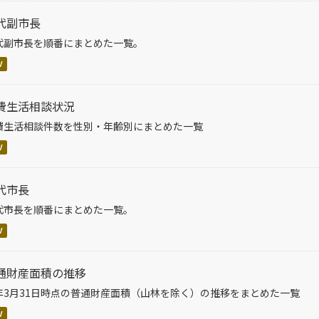
代副市長
代副市長を順番にまとめた一覧。
V
費生活相談状況
費生活相談件数を性別・年齢別にまとめた一覧
V
代市長
代市長を順番にまとめた一覧。
V
通財産面積の推移
年3月31日時点の普通財産面積（山林を除く）の推移をまとめた一覧
V