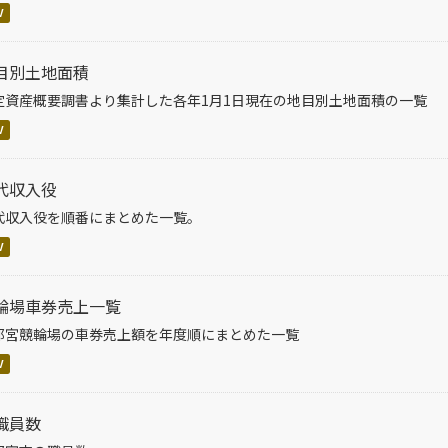
V
目別土地面積
定資産概要調書より集計した各年1月1日現在の地目別土地面積の一覧
V
代収入役
代収入役を順番にまとめた一覧。
V
輪場車券売上一覧
都宮競輪場の車券売上額を年度順にまとめた一覧
V
職員数