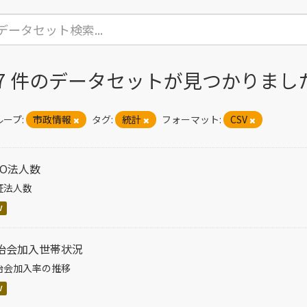
17 件のデータセットが見つかりまし
ープ:
市政情報
タグ:
統計
フォーマット:
CSV
PO法人数
証法人数
V
治会加入世帯状況
治会加入率の推移
V