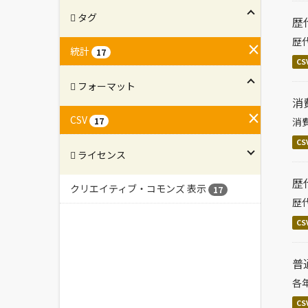
タグ
歴
歴
統計
17
CS
フォーマット
消
CSV
消
17
CS
ライセンス
歴
クリエイティブ・コモンズ 表示
17
歴
CS
普
各
CS