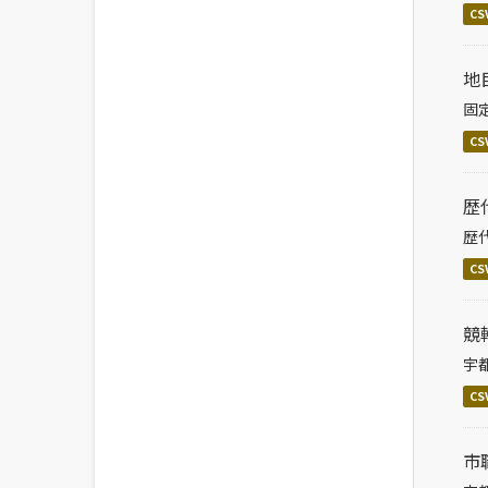
CS
地
固
CS
歴
歴
CS
競
宇
CS
市