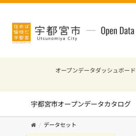
ス
キ
ッ
プ
し
て
内
容
へ
オープンデータダッシュボード
データセット