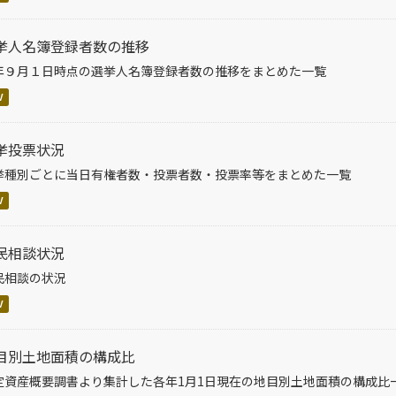
挙人名簿登録者数の推移
年９月１日時点の選挙人名簿登録者数の推移をまとめた一覧
V
挙投票状況
挙種別ごとに当日有権者数・投票者数・投票率等をまとめた一覧
V
民相談状況
民相談の状況
V
目別土地面積の構成比
定資産概要調書より集計した各年1月1日現在の地目別土地面積の構成比