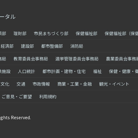
ータル
策部
理財部
市民まちづくり部
保健福祉部
保健福祉部（保
経済部
建設部
都市整備部
消防局
務局
教育委員会事務局
選挙管理委員会事務局
農業委員会事務
共施設
人口統計
都市計画・建物・住宅
福祉
保健・健康・
・文化
交通
市政情報
商業・工業・金融
観光・イベント
ご意見・ご要望
利用規約
ights Reserved.