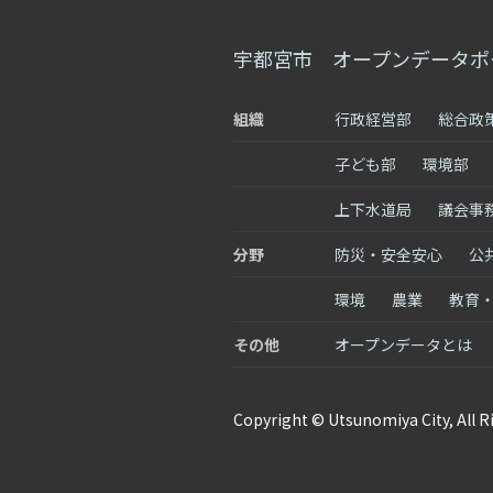
宇都宮市 オープンデータポ
組織
行政経営部
総合政
子ども部
環境部
上下水道局
議会事
分野
防災・安全安心
公
環境
農業
教育
その他
オープンデータとは
Copyright © Utsunomiya City, All R