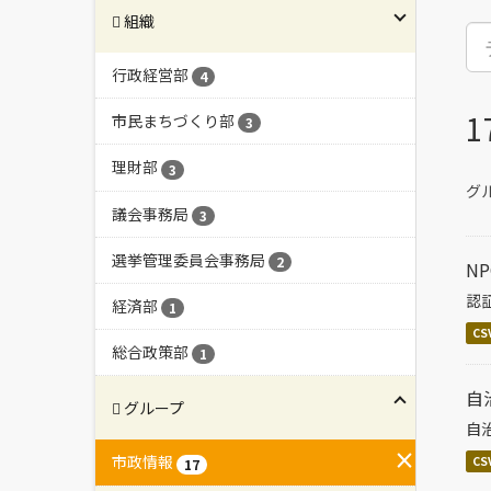
組織
行政経営部
4
市民まちづくり部
3
理財部
3
グル
議会事務局
3
選挙管理委員会事務局
2
N
認
経済部
1
CS
総合政策部
1
自
グループ
自
市政情報
CS
17