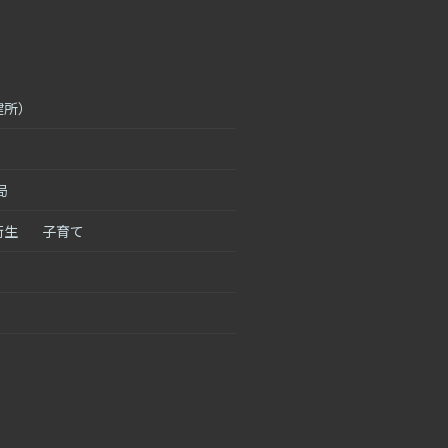
健所）
局
衛生
子育て