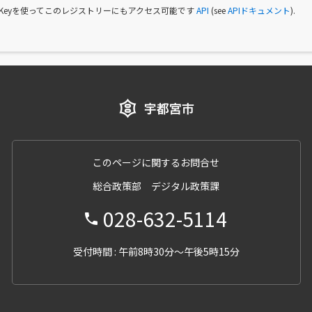
I Keyを使ってこのレジストリーにもアクセス可能です
API
(see
APIドキュメント
).
このページに関するお問合せ
総合政策部 デジタル政策課
028-632-5114
受付時間 : 午前8時30分～午後5時15分