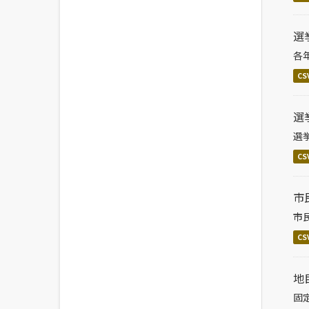
選
各
CS
選
選
CS
市
市
CS
地
固