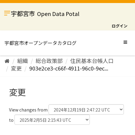
ス
キ
宇都宮市
Open Data Potal
ッ
プ
ログイン
し
て
内
Togg
容
navig
へ
組織
総合政策部
住民基本台帳人口
変更
903e2ce3-c66f-4911-96c0-9ec...
変更
View changes from
to