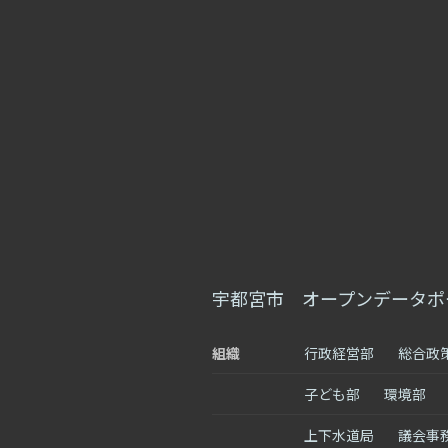
宇都宮市 オープンデータポ
組織
行政経営部
総合政
子ども部
環境部
上下水道局
議会事