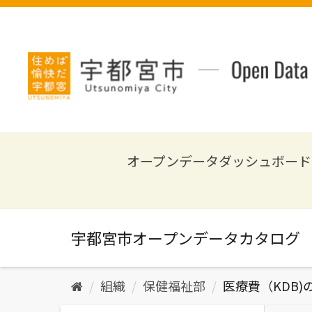
ス
キ
ッ
プ
し
て
内
容
へ
オープンデータダッシュボード
組織
保健福祉部
医療費（KDB)