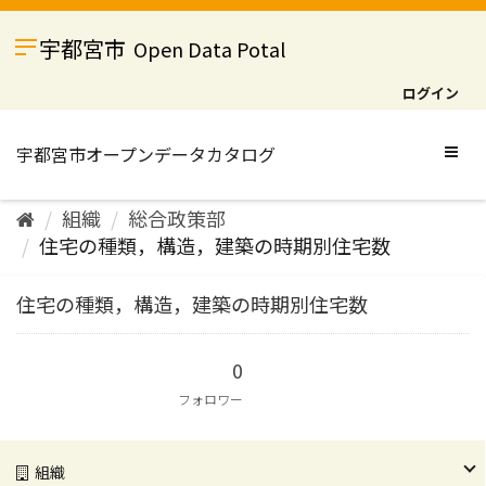
ス
キ
宇都宮市
Open Data Potal
ッ
プ
ログイン
し
て
内
Togg
容
navig
へ
組織
総合政策部
住宅の種類，構造，建築の時期別住宅数
住宅の種類，構造，建築の時期別住宅数
0
フォロワー
組織