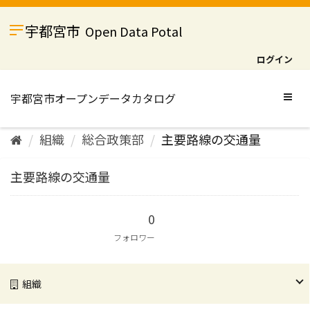
ス
キ
宇都宮市
Open Data Potal
ッ
プ
ログイン
し
て
内
Togg
容
navig
へ
組織
総合政策部
主要路線の交通量
主要路線の交通量
0
フォロワー
組織