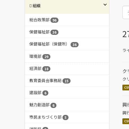
組織
総合政策部
96
保健福祉部
36
保健福祉部（保健所）
36
ラ
環境部
29
経済部
18
ク
ク
教育委員会事務局
15
CS
建設部
6
興
魅力創造部
6
興
市民まちづくり部
5
CS
消防局