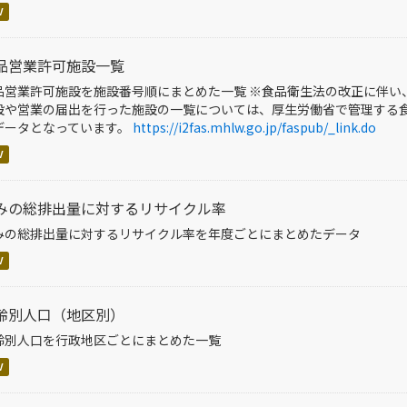
V
品営業許可施設一覧
品営業許可施設を施設番号順にまとめた一覧 ※食品衛生法の改正に伴い
設や営業の届出を行った施設の一覧については、厚⽣労働省で管理する⾷
データとなっています。
https://i2fas.mhlw.go.jp/faspub/_link.do
V
みの総排出量に対するリサイクル率
みの総排出量に対するリサイクル率を年度ごとにまとめたデータ
V
齢別人口（地区別）
齢別人口を行政地区ごとにまとめた一覧
V