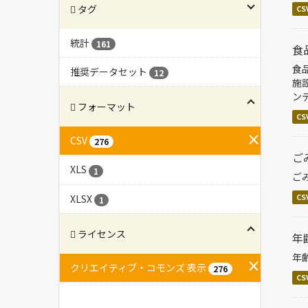
タグ
CS
統計
161
食
食
推奨データセット
12
施
ン
フォーマット
CS
CSV
276
ご
XLS
1
ご
XLSX
CS
1
ライセンス
年
年
クリエイティブ・コモンズ 表示
276
CS