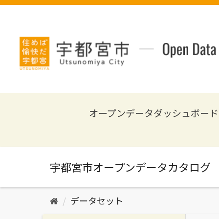
ス
キ
ッ
プ
し
て
内
容
へ
オープンデータダッシュボード
データセット