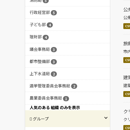
5
公
行政経営部
5
公
子ども部
4
CS
理財部
4
旅
議会事務局
3
市
CS
都市整備部
3
上下水道局
2
建
建
選挙管理委員会事務局
2
CS
農業委員会事務局
1
人気のある 組織 のみを表示
ク
グループ
ク
CS