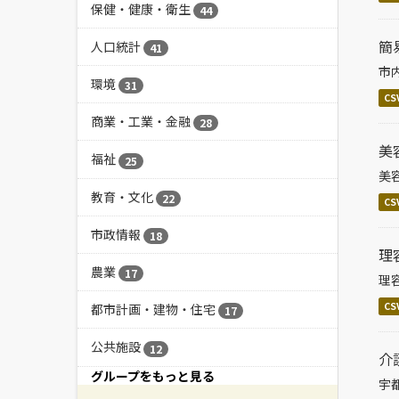
保健・健康・衛生
44
簡
人口統計
41
市
環境
31
CS
商業・工業・金融
28
美
福祉
25
美
教育・文化
22
CS
市政情報
18
理
農業
17
理
CS
都市計画・建物・住宅
17
公共施設
12
介
グループをもっと見る
宇