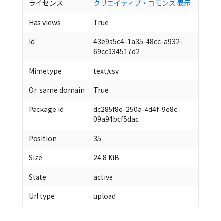
ライセンス
クリエイティブ・コモンズ 表示
Has views
True
Id
43e9a5c4-1a35-48cc-a932-
69cc334517d2
Mimetype
text/csv
On same domain
True
Package id
dc285f8e-250a-4d4f-9e8c-
09a94bcf5dac
Position
35
Size
24.8 KiB
State
active
Url type
upload