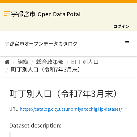
ス
キ
宇都宮市
Open Data Potal
ッ
プ
ログイン
し
て
内
Togg
容
navig
へ
組織
総合政策部
町丁別人口
町丁別人口（令和7年3月末）
町丁別人口（令和7年3月末）
URL:
https://catalog.city.utsunomiya.tochigi.jp/dataset/dc285f8e-250a-4d4f-9e8c-09a94bcf5dac/resource/43e9a5c4-1a35-48cc-a932-69cc334517d2/download/202503_population_by_town_name.csv
Dataset description: