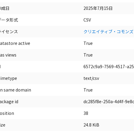
作成日
2025年7月15日
データ形式
CSV
ライセンス
クリエイティブ・コモンズ
atastore active
True
as views
True
d
6572c9a9-7569-4517-a25
imetype
text/csv
n same domain
True
ackage id
dc285f8e-250a-4d4f-9e8
osition
38
ize
24.8 KiB