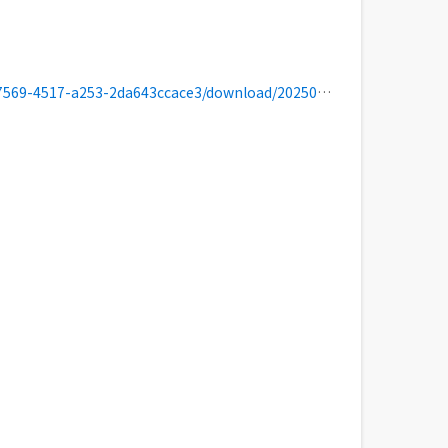
643ccace3/download/202506_population_by_town_name.csv