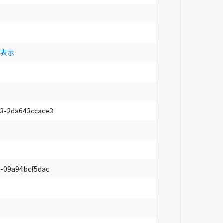
 表示
3-2da643ccace3
c-09a94bcf5dac