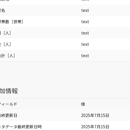
町名
text
世帯数［世帯］
text
男［人］
text
女［人］
text
合計［人］
text
加情報
フィールド
値
最終更新日
2025年7月15日
メタデータ最終更新日時
2025年7月15日