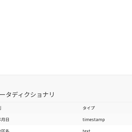
ータディクショナリ
列
タイプ
年月日
timestamp
地区名
text