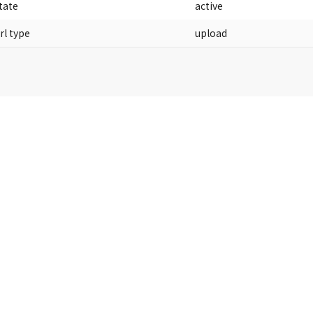
tate
active
rl type
upload