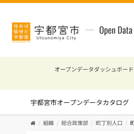
ス
キ
ッ
プ
し
て
内
容
へ
オープンデータダッシュボード
組織
総合政策部
町丁別人口