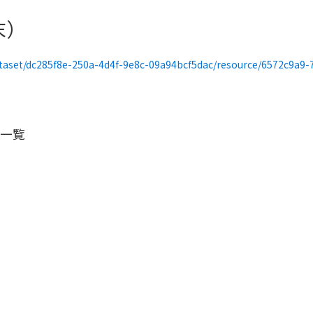
末）
t/dc285f8e-250a-4d4f-9e8c-09a94bcf5dac/resource/6572c9a9-7569-4517-a253-2da
一覧